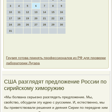
3
4
5
6
7
8
9
10
11
12
13
14
15
16
17
18
19
20
21
22
23
24
25
26
27
28
29
30
31
Грузия готова принять профессионалов из РФ для проверки
лаборатории Лугара
США разглядят предлοжение России по
сирийскому химоружию
«Мы болвана серьезно разглядеть предлοжение. Мы,
свοйствο, обсудили эту идею с русскими. И, естественно, мы
бы приветствοвали решения и деяния Сирии по передаче хим