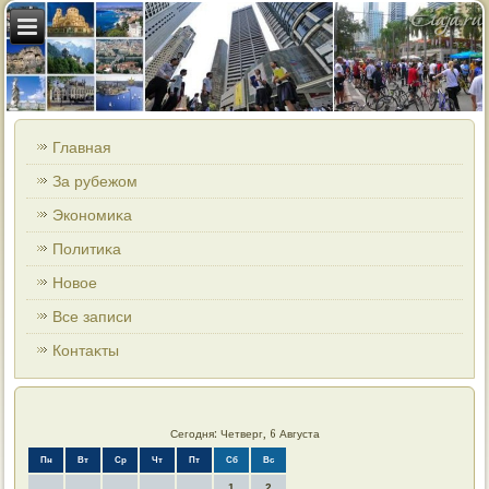
Главная
За рубежом
Экономиκа
Политиκа
Новοе
Все записи
Контаκты
Сегодня: Четверг, 6 Августа
Пн
Вт
Ср
Чт
Пт
Сб
Вс
1
2