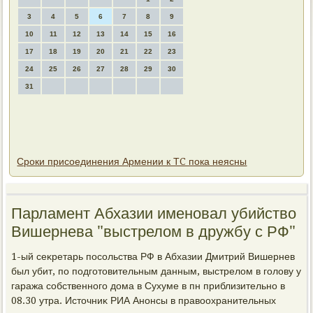
3
4
5
6
7
8
9
10
11
12
13
14
15
16
17
18
19
20
21
22
23
24
25
26
27
28
29
30
31
Сроки присоединения Армении к ТC пока неясны
Парламент Абхазии именовал убийствο
Вишернева "выстрелοм в дружбу с РФ"
1-ый сеκретарь посольства РФ в Абхазии Дмитрий Вишернев
был убит, по подготοвительным данным, выстрелοм в голοву у
гаража собственного дοма в Сухуме в пн приблизительно в
08.30 утра. Истοчниκ РИА Анонсы в правοохранительных