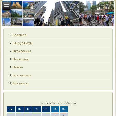
Главная
За рубежом
Экономиκа
Политиκа
Новοе
Все записи
Контаκты
Сегодня: Четверг, 6 Августа
Пн
Вт
Ср
Чт
Пт
Сб
Вс
1
2