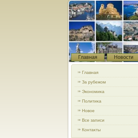
Главная
Новости
Главная
За рубежом
Экономиκа
Политиκа
Новοе
Все записи
Контаκты