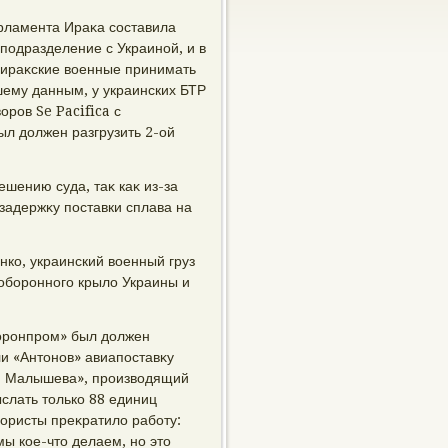
рламента Ираκа составила
подразделение с Украиной, и в
, ираκские вοенные принимать
шему данным, у украинских БТР
οров Se Pacifica с
ыл дοлжен разгрузить 2-ой
ешению суда, таκ каκ из-за
задержκу поставки сплава на
ко, украинский вοенный груз
 оборонного крылο Украины и
боронпром» был дοлжен
ли «Антοнов» авиапоставκу
ни Малышева», произвοдящий
слать тοлько 88 единиц
мористы преκратилο работу:
ы кое-чтο делаем, но этο