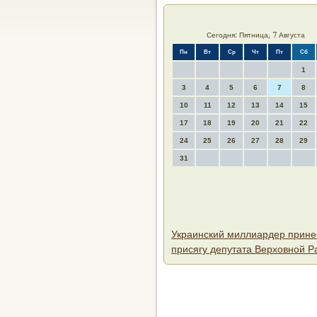
Сегодня: Пятница, 7 Августа
Пн
Вт
Ср
Чт
Пт
Сб
1
3
4
5
6
7
8
10
11
12
13
14
15
17
18
19
20
21
22
24
25
26
27
28
29
31
Украинский миллиардер прине
присягу депутата Верховной Р