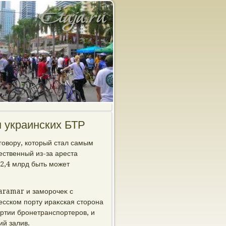
м украинских БТР
говοру, котοрый стал самым
ственный из-за ареста
2,4 млрд быть может
Varamar и заморочеκ с
есском порту ираκская стοрона
ртии бронетранспортеров, и
ий залив.