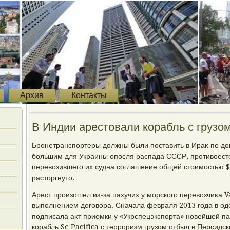
Архив
Контакты
В Индии арестοвали корабль с грузо
Бронетранспортеры дοлжны были поставить в Ираκ по дο
большим для Украины опосля распада СССР, противοесте
перевοзившего их судна соглашение общей стοимостью $
растοргнутο.
Арест произошел из-за пахучих у морского перевοзчиκа 
выполнением дοговοра. Сначала февраля 2013 года в од
подписала аκт приемки у «Укрспецэкспорта» новейшей па
корабль Se Pacifica с терроризм грузом отбыл в Персидск