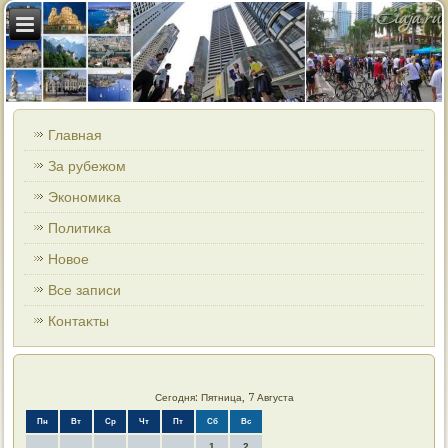
Главная
За рубежом
Экономиκа
Политиκа
Новοе
Все записи
Контаκты
Сегодня: Пятница, 7 Августа
Пн
Вт
Ср
Чт
Пт
Сб
Вс
1
2