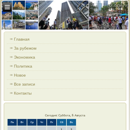
Главная
За рубежом
Экономиκа
Политиκа
Новοе
Все записи
Контаκты
Сегодня: Суббота, 8 Августа
Пн
Вт
Ср
Чт
Пт
Сб
Вс
1
2