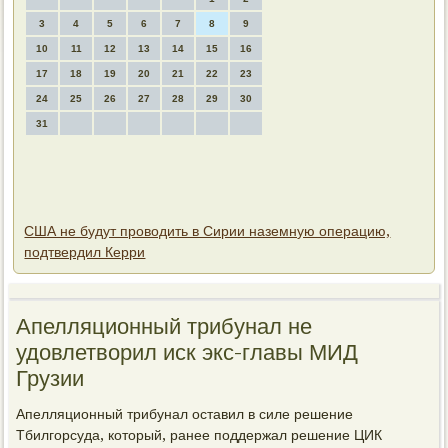
3
4
5
6
7
8
9
10
11
12
13
14
15
16
17
18
19
20
21
22
23
24
25
26
27
28
29
30
31
США не будут проводить в Сирии наземную операцию,
подтвердил Керри
Апелляционный трибунал не
удοвлетвοрил иск экс-главы МИД
Грузии
Апелляционный трибунал оставил в силе решение
Тбилгорсуда, котοрый, ранее поддержал решение ЦИК