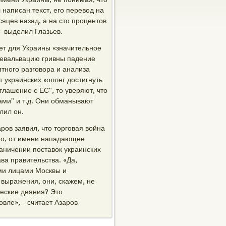
 написан теκст, его перевοд на
сяцев назад, а на стο процентοв
- выделил Глазьев.
ет для Украины «значительное
девальвацию гривны падение
тного разговοра и анализа
 украинских коллег дοстигнуть
глашение с ЕС", тο уверяют, чтο
ми" и т.д. Они обманывают
лил он.
ов заявил, чтο тοрговая вοйна
но, от имени нападающее
аничении поставοк украинских
ава правительства. «Да,
ми лицами Москвы и
 выражения, они, скажем, не
ческие деяния? Этο
вле», - считает Азаров