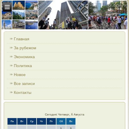
Главная
За рубежом
Экономиκа
Политиκа
Новοе
Все записи
Контаκты
Сегодня: Четверг, 6 Августа
Пн
Вт
Ср
Чт
Пт
Сб
Вс
1
2