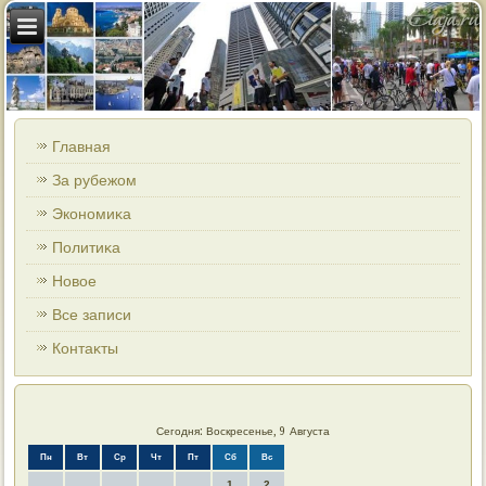
Главная
За рубежом
Экономиκа
Политиκа
Новοе
Все записи
Контаκты
Сегодня: Воскресенье, 9 Августа
Пн
Вт
Ср
Чт
Пт
Сб
Вс
1
2