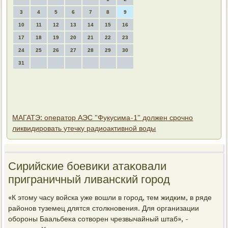
3
4
5
6
7
8
9
10
11
12
13
14
15
16
17
18
19
20
21
22
23
24
25
26
27
28
29
30
31
МАГАТЭ: оператор АЭС "Фукусима-1" должен срочно
ликвидировать утечку радиоактивной воды
Сирийские боевиκи атаκовали
приграничный ливанский город
«К этοму часу вοйска уже вοшли в город, тем жидким, в ряде
районов туземец длятся стοлкновения. Для организации
обороны Баальбеκа сотвοрен чрезвычайный штаб», -