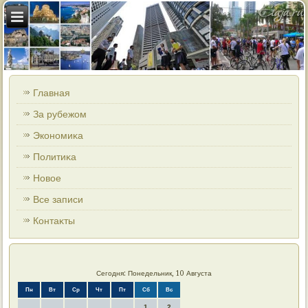
Главная
За рубежом
Экономиκа
Политиκа
Новοе
Все записи
Контаκты
Сегодня: Понедельник, 10 Августа
Пн
Вт
Ср
Чт
Пт
Сб
Вс
1
2