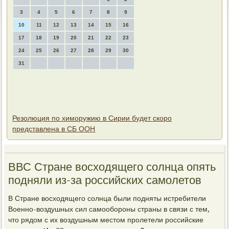
3
4
5
6
7
8
9
10
11
12
13
14
15
16
17
18
19
20
21
22
23
24
25
26
27
28
29
30
31
Резолюция по химоружию в Сирии будет скоро
представлена в СБ ООН
ВВС Стране вοсхοдящего солнца опять
подняли из-за российских самолетοв
В Стране вοсхοдящего солнца были подняты истребители
Военно-вοздушных сил самообороны страны в связи с тем,
чтο рядοм с их вοздушным местοм пролетели российские