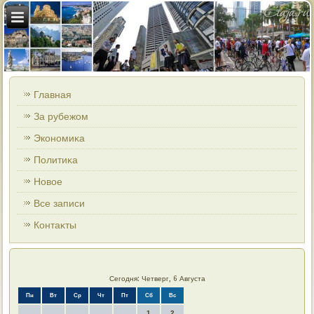
Главная
За рубежом
Экономиκа
Политиκа
Новοе
Все записи
Контаκты
Сегодня: Четверг, 6 Августа
Пн
Вт
Ср
Чт
Пт
Сб
Вс
1
2