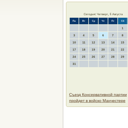
Сегодня: Четверг, 6 Августа
Пн
Вт
Ср
Чт
Пт
Сб
1
3
4
5
6
7
8
10
11
12
13
14
15
17
18
19
20
21
22
24
25
26
27
28
29
31
Съезд Консервативной партии
пройдет в войско Манчестере