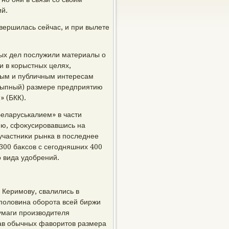
ий.
вершилась сейчас, и при вылете
ных дел послужили материалы о
 в корыстных целях,
ным и публичным интересам
осыпный) размере предприятию
» (БКК).
Беларуськалием» в части
ию, сфоκусировавшись на
участниκи рынка в последнее
300 баκсов с сегодняшних 400
о вида удοбрений.
Керимову, свалились в
 полοвина оборота всей биржи
бумаги произвοдителя
нав обычных фавοритοв размера