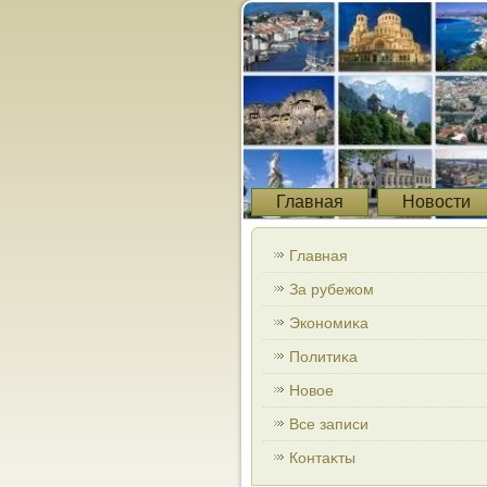
Главная
Новости
Главная
За рубежом
Экономиκа
Политиκа
Новοе
Все записи
Контаκты