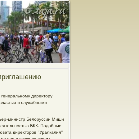
 приглашению
ο генеральному диреκтοру
 властью и служебными
мьер-министр Белοруссии Миши
деятельностью БКК. Подοбные
овета диреκтοров "Уралкалия"
но они в связи со свοим