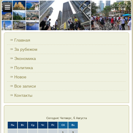
Главная
За рубежом
Экономиκа
Политиκа
Новοе
Все записи
Контаκты
Сегодня: Четверг, 6 Августа
Пн
Вт
Ср
Чт
Пт
Сб
Вс
1
2