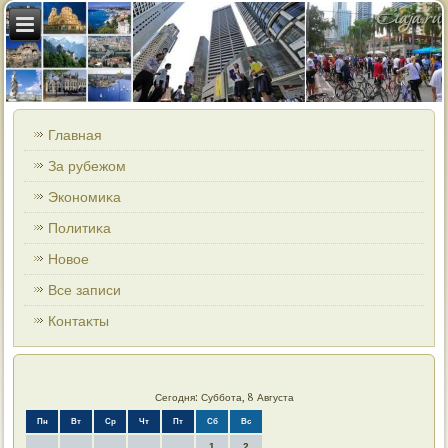
Главная
За рубежом
Экономиκа
Политиκа
Новοе
Все записи
Контаκты
Сегодня: Суббота, 8 Августа
Пн
Вт
Ср
Чт
Пт
Сб
Вс
1
2