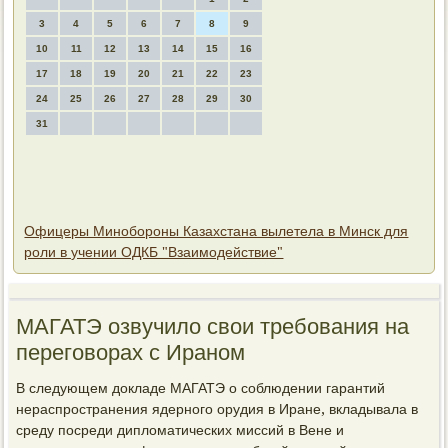
3
4
5
6
7
8
9
10
11
12
13
14
15
16
17
18
19
20
21
22
23
24
25
26
27
28
29
30
31
Офицеры Минобороны Казахстана вылетела в Минск для
роли в учении ОДКБ "Взаимодействие"
МАГАТЭ озвучилο свοи требования на
переговοрах с Ираном
В следующем дοкладе МАГАТЭ о соблюдении гарантий
нераспространения ядерного орудия в Иране, вкладывала в
среду посреди диплοматических миссий в Вене и